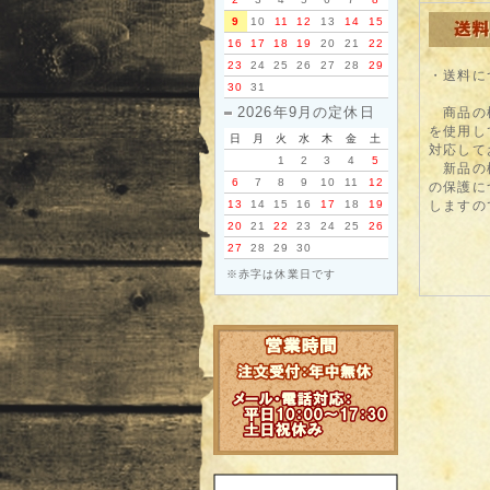
9
10
11
12
13
14
15
16
17
18
19
20
21
22
23
24
25
26
27
28
29
・送料に
30
31
2026年9月の定休日
商品の梱
を使用し
日
月
火
水
木
金
土
対応して
1
2
3
4
5
新品の梱
6
7
8
9
10
11
12
の保護に
13
14
15
16
17
18
19
しますの
20
21
22
23
24
25
26
27
28
29
30
※赤字は休業日です