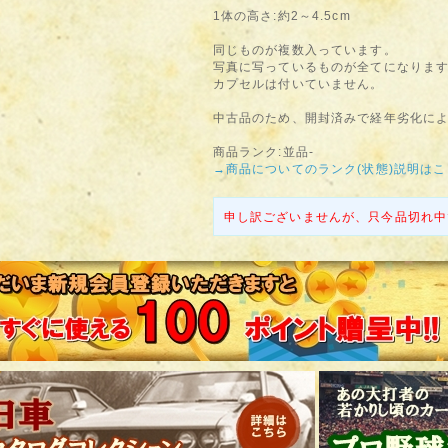
1体の高さ:約2～4.5cm
同じものが複数入っています。
写真に写っているものが全てになりま
カプセルは付いていません。
中古品のため、開封済みで経年劣化に
商品ランク:並品-
→商品についてのランク(状態)説明は
申し訳ございませんが、只今品切れ中