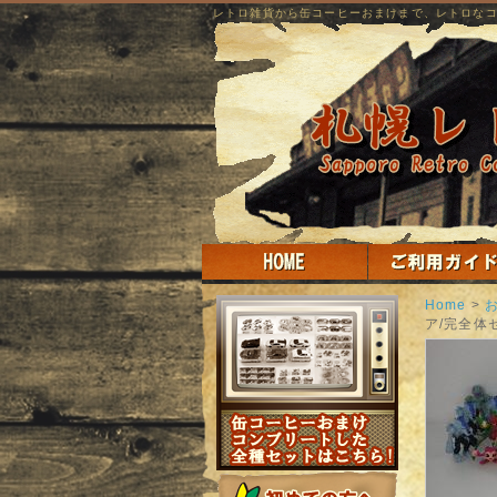
レトロ雑貨から缶コーヒーおまけまで、レトロな
Home
>
ア/完全体