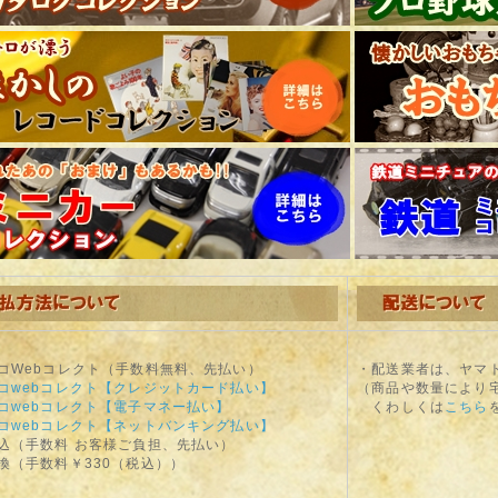
コWebコレクト（手数料無料、先払い）
・配送業者は、ヤマ
コwebコレクト【クレジットカード払い】
（商品や数量により
コwebコレクト【電子マネー払い】
くわしくは
こちら
コwebコレクト【ネットバンキング払い】
込（手数料 お客様ご負担、先払い）
換（手数料￥330（税込））