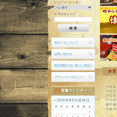
メーカーから選ぶ
商品名を入力
当サイトについて
お問い合わせ
特定商取引法に基づく表記
プライバシーポリシー
・クロネ
クロネ
クロネ
クロネ
2026年8月の定休日
・銀行振
日
月
火
水
木
金
土
・代金引
1
2
3
4
5
6
7
8