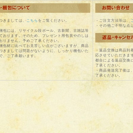
つきましては、
こちら
をご覧ください。
・ご注文方法等は、
・その他ご不明な点
包には、リサイクル段ボール、古新聞、古雑誌等
ております。そのため、プレゼント用包装やのしは
おりません。予めご了承ください。
包材に比べてお見苦しい点がございますが、商品
・返品交換は商品到
つきましては問題がないように、しっかり梱包いた
応させていただきま
で、ご了承願います。
都合による返品交換
了承ください。
・商品発送完了後は
了承ください。