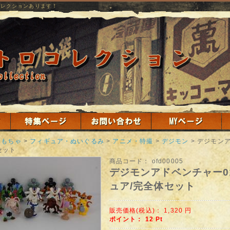
コレクションあります！
おもちゃ
>
フィギュア・ぬいぐるみ
>
アニメ・特撮
>
デジモン
>
デジモンア
セット
商品コード：
ofd00005
デジモンアドベンチャー0
ュア/完全体セット
販売価格(税込)：
1,320
円
ポイント：
12
Pt