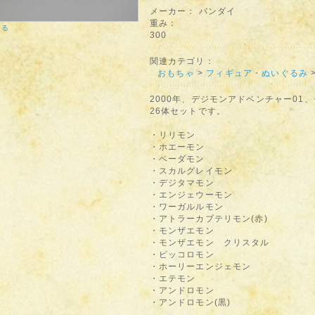
メーカー：
バンダイ
重み：
する
300
関連カテゴリ：
おもちゃ
>
フィギュア・ぬいぐるみ
2000年、デジモンアドベンチャー01
26体セットです。
・リリモン
・ホエーモン
・ベーダモン
・スカルグレイモン
・デジタマモン
・エンジェウーモン
・ワーガルルモン
・アトラーカブテリモン(赤)
・モンザエモン
・モンザエモン クリスタル
・ピッコロモン
・ホーリーエンジェモン
・エテモン
・アンドロモン
・アンドロモン(黒)