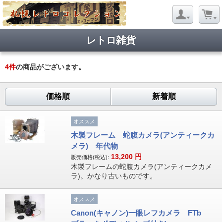
レトロ雑貨
4
件
の商品がございます。
価格順
新着順
オススメ
木製フレーム 蛇腹カメラ(アンティークカ
メラ) 年代物
13,200
円
販売価格(税込):
木製フレームの蛇腹カメラ(アンティークカメ
ラ)。かなり古いものです。
オススメ
Canon(キャノン)一眼レフカメラ FTb