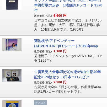
本流行歌の歩み 10枚組/LPレコード/1970
年
6,600
円
販売価格(税込):
日本コロムビア創立60周年記念、オリジナル
盤による-明治・大正・昭和-日本流行歌の歩
み 10枚組/LP盤です。(1970年)
菊池桃子/アドベンチャー
(ADVENTURE)/LPレコード/1986年/vap
1,100
円
販売価格(税込):
菊池桃子/アドベンチャー(ADVENTURE) LP
盤(1986年)。
古賀政男大全集/我が心の歌/作曲生活40年
記念/LP8枚セット/日本コロムビア
2,200
円
販売価格(税込):
古賀政男大全集「我が心の歌」作曲生活40年
記念LPレコード8枚セットです。
オススメ