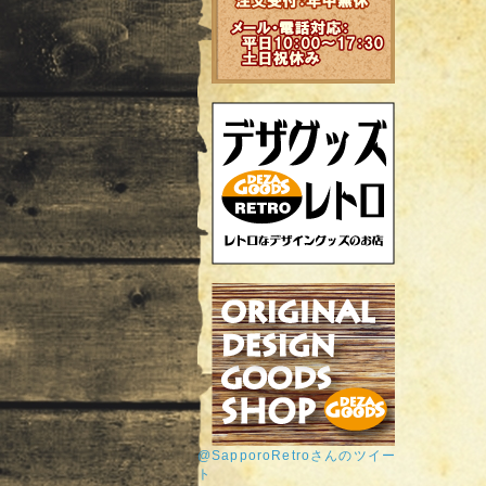
@SapporoRetroさんのツイー
ト