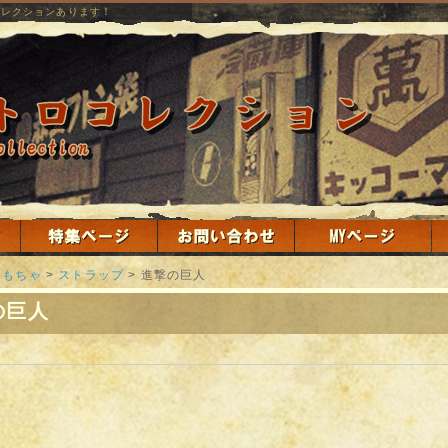
コレクションあります！
おもちゃ
>
ストラップ
>
進撃の巨人
の巨人