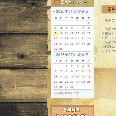
2026年8月の定休日
日
月
火
水
木
金
土
・送料に
1
2
3
4
5
6
7
8
商品の梱
を使用し
9
10
11
12
13
14
15
対応して
16
17
18
19
20
21
22
新品の梱
23
24
25
26
27
28
29
の保護に
30
31
しますの
2026年9月の定休日
日
月
火
水
木
金
土
1
2
3
4
5
6
7
8
9
10
11
12
13
14
15
16
17
18
19
20
21
22
23
24
25
26
27
28
29
30
※赤字は休業日です