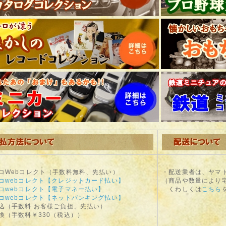
コWebコレクト（手数料無料、先払い）
・配送業者は、ヤマ
コwebコレクト【クレジットカード払い】
（商品や数量により
コwebコレクト【電子マネー払い】
くわしくは
こちら
コwebコレクト【ネットバンキング払い】
込（手数料 お客様ご負担、先払い）
換（手数料￥330（税込））