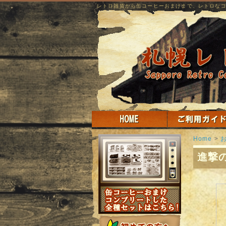
レトロ雑貨から缶コーヒーおまけまで、レトロな
Home
>
進撃