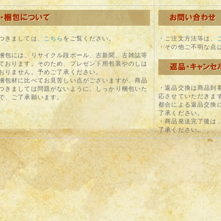
つきましては、
こちら
をご覧ください。
・ご注文方法等は、
・その他ご不明な点
包には、リサイクル段ボール、古新聞、古雑誌等
ております。そのため、プレゼント用包装やのしは
おりません。予めご了承ください。
包材に比べてお見苦しい点がございますが、商品
・返品交換は商品到
つきましては問題がないように、しっかり梱包いた
応させていただきま
で、ご了承願います。
都合による返品交換
了承ください。
・商品発送完了後は
了承ください。